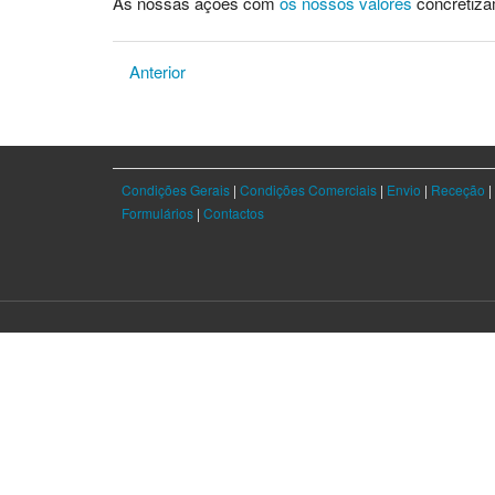
As nossas ações com
os nossos valores
concretiza
Anterior
Condições Gerais
|
Condições Comerciais
|
Envio
|
Receção
|
Formulários
|
Contactos