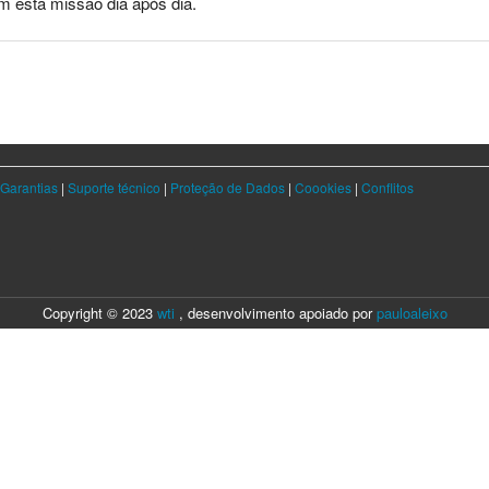
m esta missão dia após dia.
Garantias
|
Suporte técnico
|
Proteção de Dados
|
Coookies
|
Conflitos
Copyright © 2023
wti
, desenvolvimento apoiado por
pauloaleixo