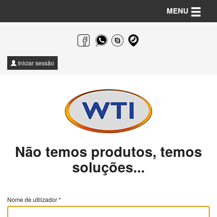
Toggle n
MENU
Iniciar sessão
Não temos produtos, temos
soluções...
Nome de utilizador
*