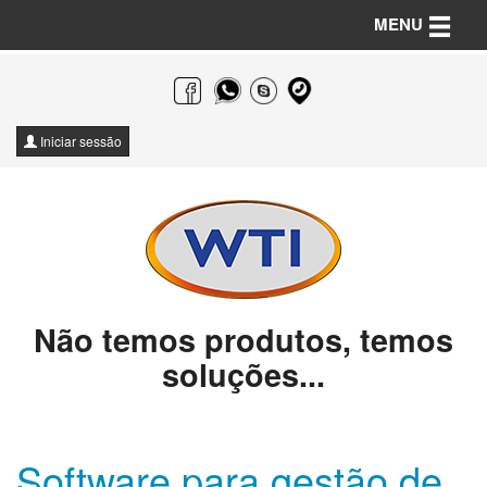
Toggle n
MENU
Iniciar sessão
Não temos produtos, temos
soluções...
Software para gestão de