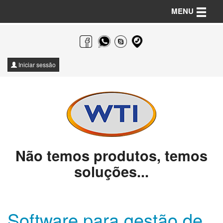
Toggle n
MENU
Iniciar sessão
Não temos produtos, temos
soluções...
Software para gestão de